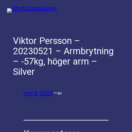
Hoppa
till
innehåll
Viktor Persson –
20230521 – Armbrytning
– -57kg, höger arm –
Silver
maj 6, 2024
—
av