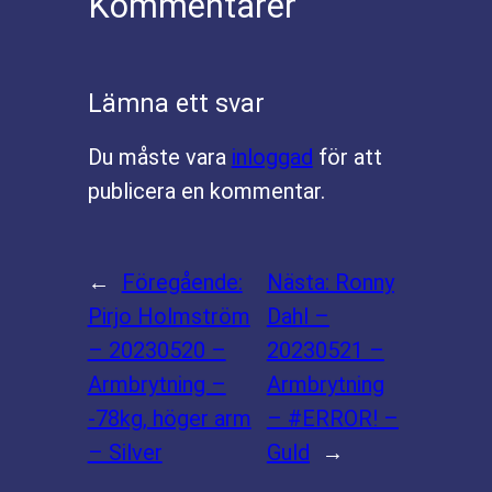
Kommentarer
Lämna ett svar
Du måste vara
inloggad
för att
publicera en kommentar.
←
Föregående:
Nästa:
Ronny
Pirjo Holmström
Dahl –
– 20230520 –
20230521 –
Armbrytning –
Armbrytning
-78kg, höger arm
– #ERROR! –
– Silver
Guld
→