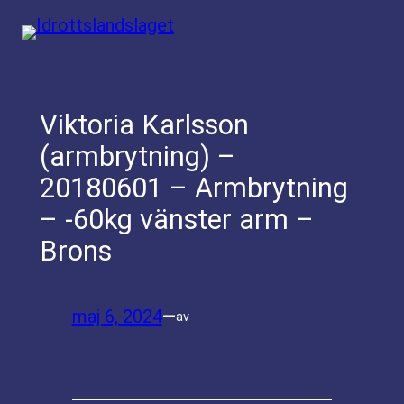
Hoppa
till
innehåll
Viktoria Karlsson
(armbrytning) –
20180601 – Armbrytning
– -60kg vänster arm –
Brons
maj 6, 2024
—
av