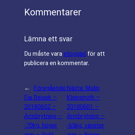
Kommentarer
Lämna ett svar
Du måste vara
inloggad
för att
publicera en kommentar.
←
Föregående:
Nästa:
Malin
Fia Reisek –
Kleinsmith –
20180602 –
20180601 –
Armbrytning –
Armbrytning –
-70kg, höger
-65kg, vänster
arm – Guld
arm – Brons
→