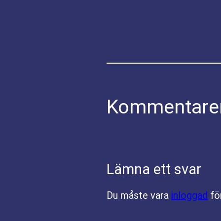
Kommentare
Lämna ett svar
Du måste vara
inloggad
fö