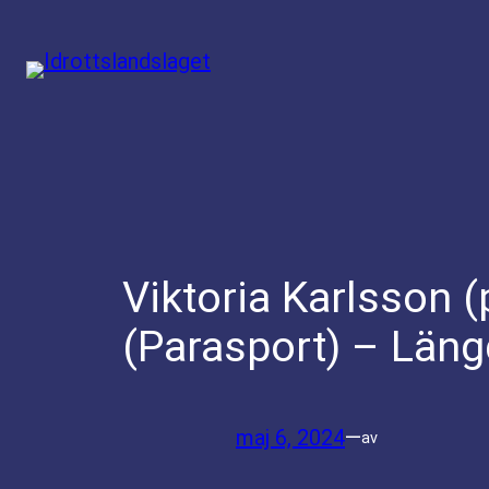
Hoppa
till
innehåll
Viktoria Karlsson (
(Parasport) – Läng
maj 6, 2024
—
av