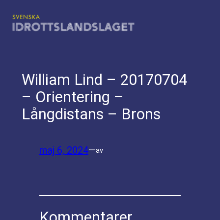
Hoppa
till
innehåll
William Lind – 20170704
– Orientering –
Långdistans – Brons
maj 6, 2024
—
av
Kommentarer