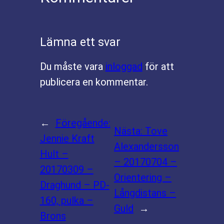
Lämna ett svar
Du måste vara
inloggad
för att
publicera en kommentar.
←
Föregående:
Nästa:
Tove
Jennie Kraft
Alexandersson
Hult –
– 20170704 –
20170309 –
Orientering –
Draghund – PD-
Långdistans –
160, pulka –
Guld
→
Brons