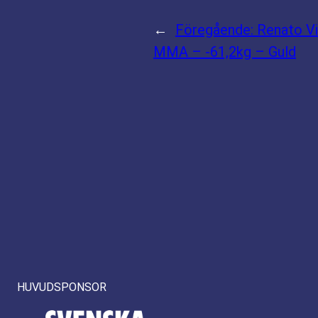
←
Föregående:
Renato V
MMA – -61,2kg – Guld
HUVUDSPONSOR