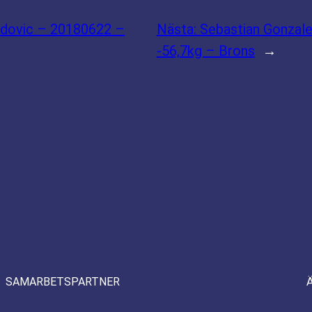
idovic – 20180622 –
Nästa:
Sebastian Gonza
-56,7kg – Brons
→
SAMARBETSPARTNER