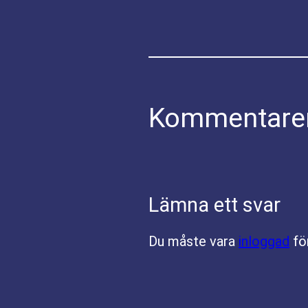
Kommentare
Lämna ett svar
Du måste vara
inloggad
fö